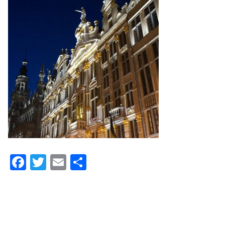
F
T
E
共
a
wi
m
有
c
tt
ail
e
er