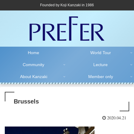
Founded by Koji Kanzaki in 1986
Home
World Tour
Community
Lecture
About Kanzaki
Member only
Brussels
2020.04.21