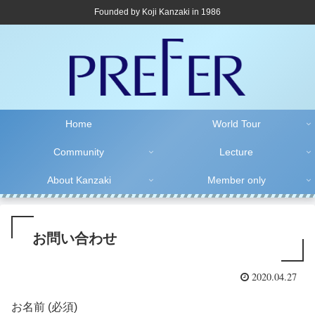
Founded by Koji Kanzaki in 1986
Home
World Tour
Community
Lecture
About Kanzaki
Member only
お問い合わせ
2020.04.27
お名前 (必須)