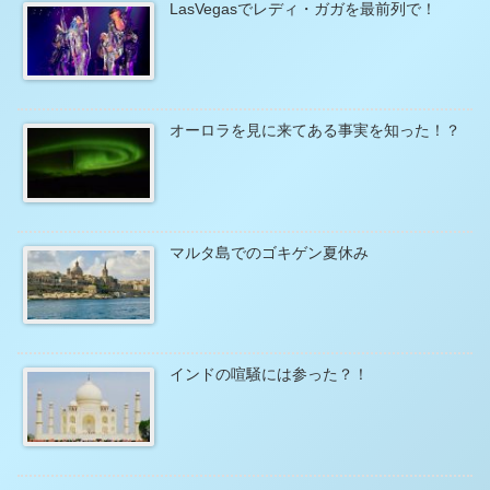
LasVegasでレディ・ガガを最前列で！
オーロラを見に来てある事実を知った！？
マルタ島でのゴキゲン夏休み
インドの喧騒には参った？！