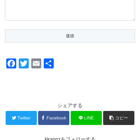
F
T
E
共
a
wi
m
有
c
tt
ail
e
er
b
シェアする
o
Twitter
Facebook
LINE
コピー
o
k
kkannzをフォローする