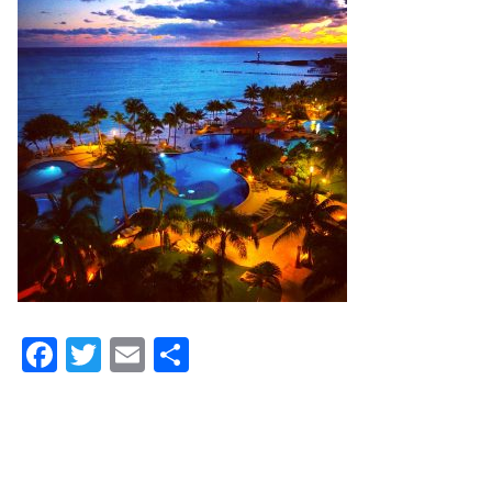
F
T
E
共
a
wi
m
有
c
tt
ail
e
er