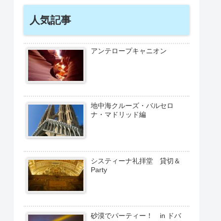
人気記事
アンテロープキャニオン
地中海クルーズ・バルセロ
ナ・マドリッド編
システィーナ礼拝堂 貸切＆
Party
砂漠でパーティー！ in ドバ