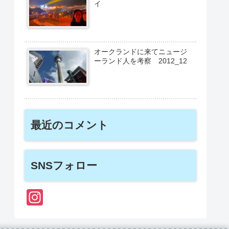
イ
オークランドに来てニュージ
ーランド人を考察 2012_12
最近のコメント
SNSフォロー
In
st