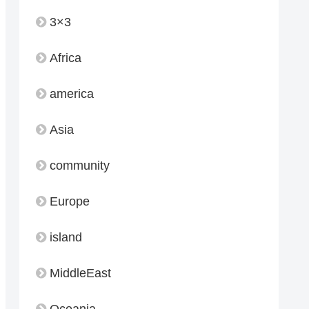
3×3
Africa
america
Asia
community
Europe
island
MiddleEast
Oceania