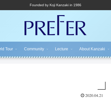
Founded by Koji Kanzaki in 1986
ld Tour
Community
Lecture
About Kanzaki
2020.04.21