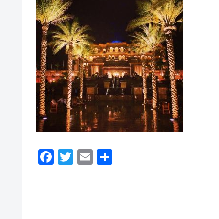
F
T
E
共
a
wi
m
有
c
tt
ail
e
er