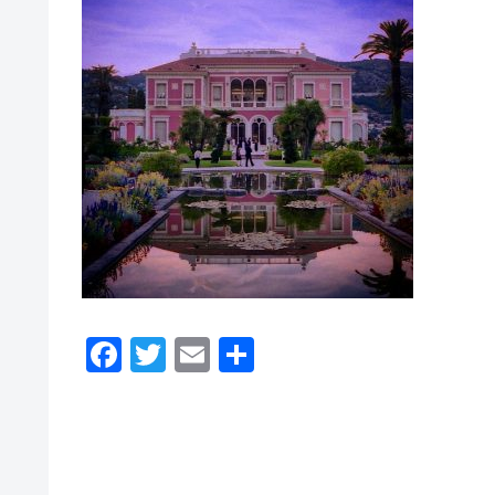
F
T
E
共
a
wi
m
有
c
tt
ail
e
er