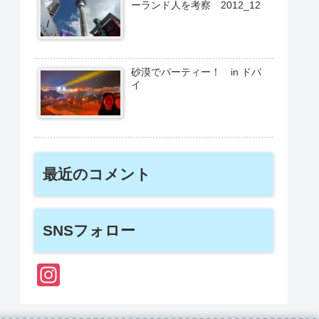
ーランド人を考察 2012_12
砂漠でパーティー！ in ドバ
イ
最近のコメント
SNSフォロー
In
st