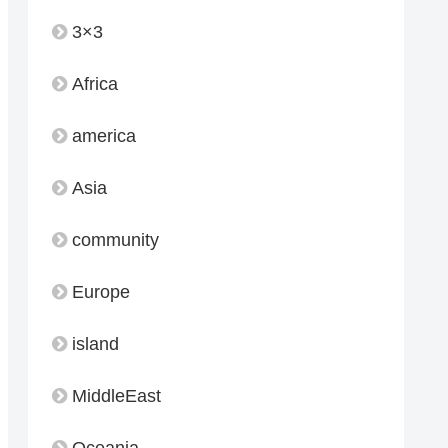
3×3
Africa
america
Asia
community
Europe
island
MiddleEast
Oceania