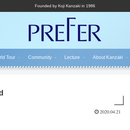
Founded by Koji Kanzaki in 1986
ld Tour
Community
Lecture
About Kanzaki
d
2020.04.21