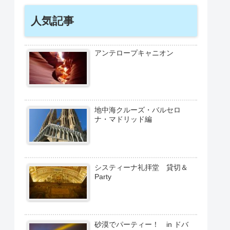
人気記事
アンテロープキャニオン
地中海クルーズ・バルセロ
ナ・マドリッド編
システィーナ礼拝堂 貸切＆
Party
砂漠でパーティー！ in ドバ