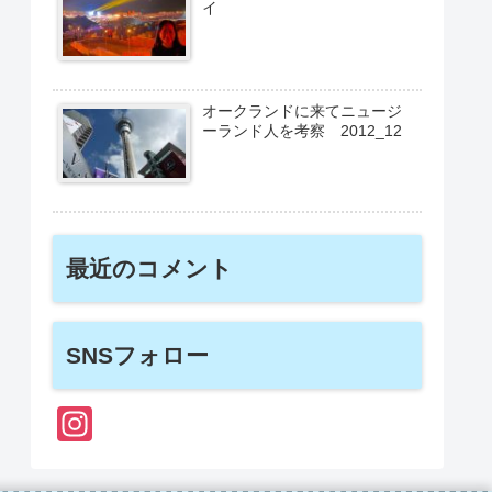
イ
オークランドに来てニュージ
ーランド人を考察 2012_12
最近のコメント
SNSフォロー
In
st