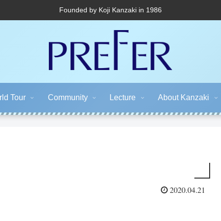
Founded by Koji Kanzaki in 1986
ld Tour
Community
Lecture
About Kanzaki
2020.04.21