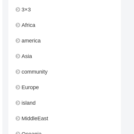
3×3
Africa
america
Asia
community
Europe
island
MiddleEast
Oceania