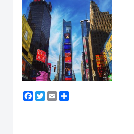
F
T
E
共
a
wi
m
有
c
tt
ail
e
er