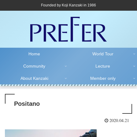
Founded by Koji Kanzaki in 1986
Home
World Tour
Community
Lecture
About Kanzaki
Member only
Positano
2020.04.21