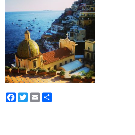
F
T
E
共
a
wi
m
有
c
tt
ail
e
er