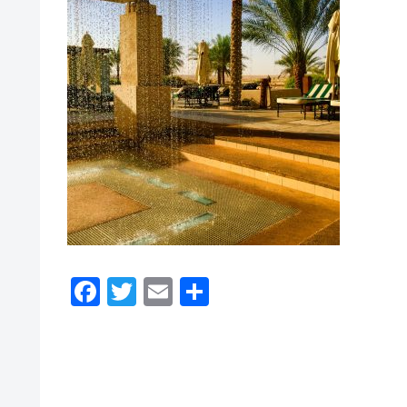
F
T
E
共
a
wi
m
有
c
tt
ail
e
er