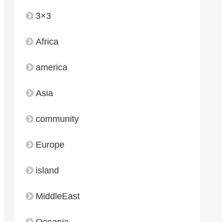
3×3
Africa
america
Asia
community
Europe
island
MiddleEast
Oceania