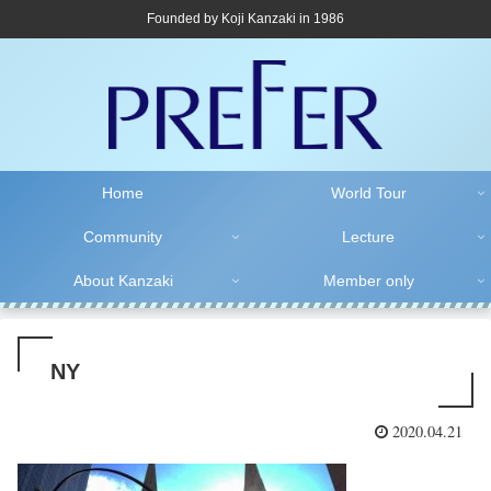
Founded by Koji Kanzaki in 1986
Home
World Tour
Community
Lecture
About Kanzaki
Member only
NY
2020.04.21