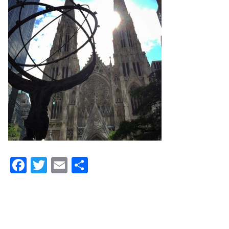
F
T
E
共
a
wi
m
有
c
tt
ail
e
er