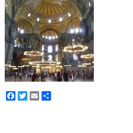
F
T
E
共
a
wi
m
有
c
tt
ail
e
er