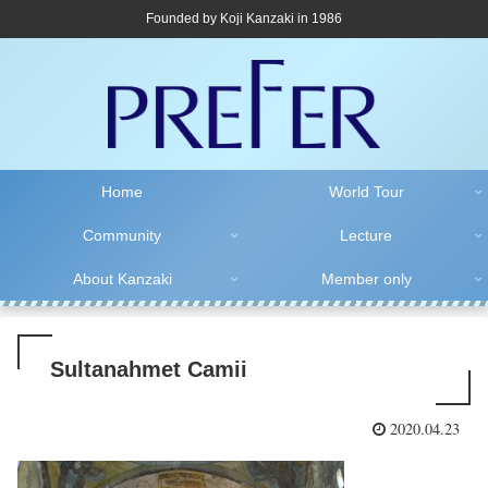
Founded by Koji Kanzaki in 1986
Home
World Tour
Community
Lecture
About Kanzaki
Member only
Sultanahmet Camii
2020.04.23