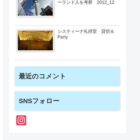
ーランド人を考察 2012_12
システィーナ礼拝堂 貸切＆
Party
最近のコメント
SNSフォロー
In
st