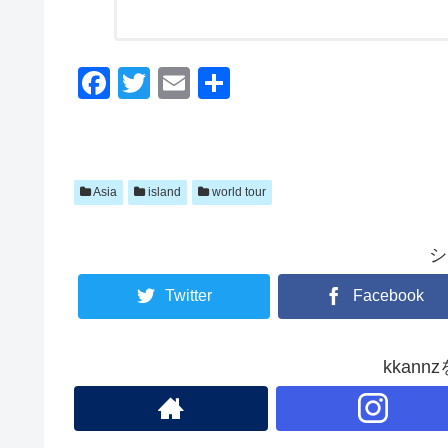
F
T
E
共
a
wi
m
有
c
tt
ail
e
er
Asia
island
world tour
b
o
シ
o
Twitter
Facebook
k
kkan