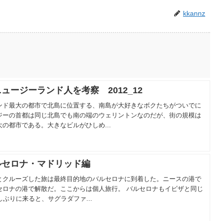
kkannz
ュージーランド人を考察 2012_12
ンド最大の都市で北島に位置する、南島が大好きなボクたちがついでに
ジーの首都は同じ北島でも南の端のウェリントンなのだが、街の規模は
の都市である。大きなビルがひしめ...
ルセロナ・マドリッド編
とクルーズした旅は最終目的地のバルセロナに到着した。ニースの港で
セロナの港で解散だ。ここからは個人旅行。 バルセロナもイビザと同じ
ぶりに来ると、サグラダファ...