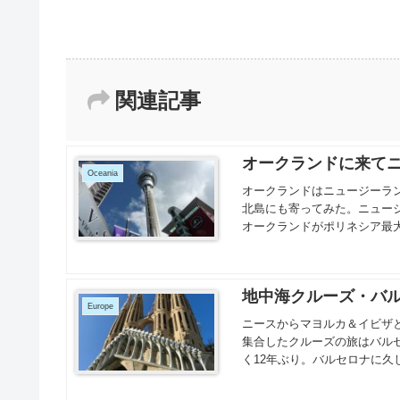
関連記事
オークランドに来てニ
Oceania
オークランドはニュージーラ
北島にも寄ってみた。ニュー
オークランドがポリネシア最大
地中海クルーズ・バ
Europe
ニースからマヨルカ＆イビザ
集合したクルーズの旅はバル
く12年ぶり。バルセロナに久し