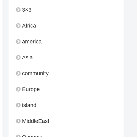
3×3
Africa
america
Asia
community
Europe
island
MiddleEast
Oceania