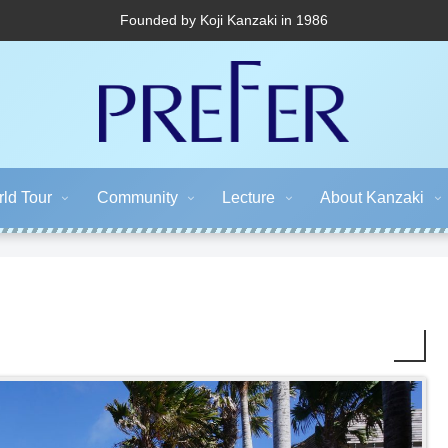
Founded by Koji Kanzaki in 1986
ld Tour
Community
Lecture
About Kanzaki