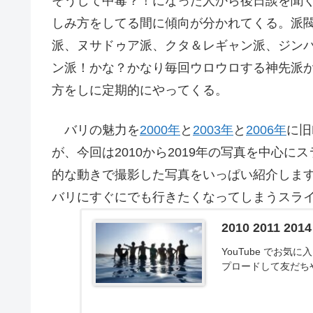
そうして中毒？！になった人から後日談を聞
しみ方をしてる間に傾向が分かれてくる。派
派、ヌサドゥア派、クタ＆レギャン派、ジン
ン派！かな？かなり毎回ウロウロする神先派
方をしに定期的にやってくる。
バリの魅力を
2000年
と
2003年
と
2006年
に旧
が、今回は2010から2019年の写真を中心
的な動きで撮影した写真をいっぱい紹介しま
バリにすぐにでも行きたくなってしまうスラ
2010 2011 201
YouTube でお
プロードして友だち